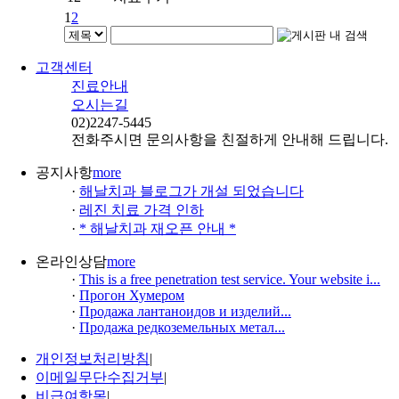
1
2
고객센터
진료안내
오시는길
02)
2247-5445
전화주시면 문의사항을 친절하게 안내해 드립니다.
공지사항
more
·
해날치과 블로그가 개설 되었습니다
·
레진 치료 가격 인하
·
* 해날치과 재오픈 안내 *
온라인상담
more
·
This is a free penetration test service. Your website i...
·
Прогон Хумером
·
Продажа лантаноидов и изделий...
·
Продажа редкоземельных метал...
개인정보처리방침
|
이메일무단수집거부
|
비급여항목
|