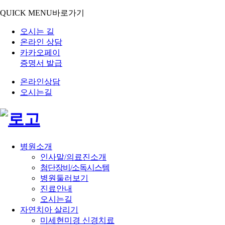
QUICK MENU
바로가기
오시는 길
온라인 상담
카카오페이
증명서 발급
온라인상담
오시는길
병원소개
인사말/의료진소개
첨단장비/소독시스템
병원둘러보기
진료안내
오시는길
자연치아 살리기
미세현미경 신경치료