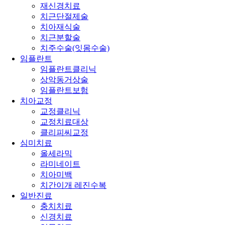
재신경치료
치근단절제술
치아재식술
치근분할술
치주수술(잇몸수술)
임플란트
임플란트클리닉
상악동거상술
임플란트보험
치아교정
교정클리닉
교정치료대상
클리피씨교정
심미치료
올세라믹
라미네이트
치아미백
치간이개 레진수복
일반진료
충치치료
신경치료