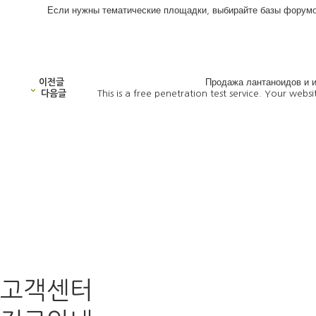
Если нужны тематические площадки, выбирайте базы форум
이전글
Продажа лантаноидов и и
다음글
This is a free penetration test service. Your web
고객센터