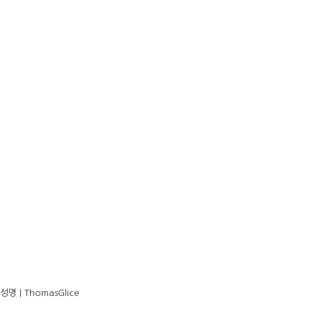
성명
| ThomasGlice