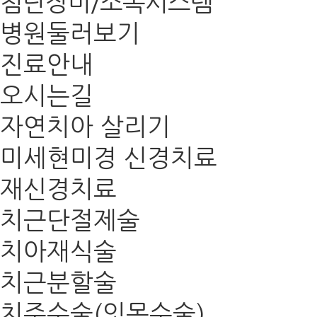
첨단장비/소독시스템
병원둘러보기
진료안내
오시는길
자연치아 살리기
미세현미경 신경치료
재신경치료
치근단절제술
치아재식술
치근분할술
치주수술(잇몸수술)