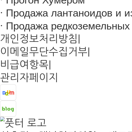
·
Продажа лантаноидов и из
·
Продажа редкоземельных 
개인정보처리방침
|
이메일무단수집거부
|
비급여항목
|
관리자페이지