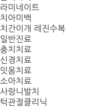
라미네이트
치아미백
치간이개 레진수복
일반진료
충치치료
신경치료
잇몸치료
소아치료
사랑니발치
턱관절클리닉