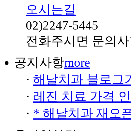
오시는길
02)
2247-5445
전화주시면 문의사
공지사항
more
·
해날치과 블로그
·
레진 치료 가격 
·
* 해날치과 재오픈