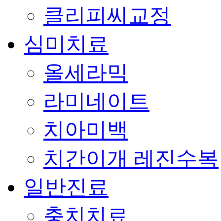
클리피씨교정
심미치료
올세라믹
라미네이트
치아미백
치간이개 레진수복
일반진료
충치치료