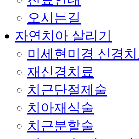
오시는길
자연치아 살리기
미세현미경 신경치
재신경치료
치근단절제술
치아재식술
치근분할술