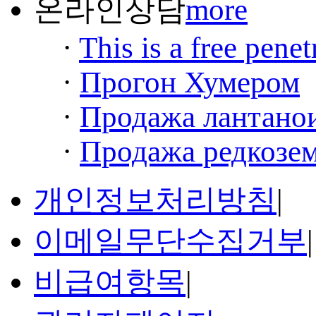
온라인상담
more
·
This is a free penet
·
Прогон Хумером
·
Продажа лантанои
·
Продажа редкозем
개인정보처리방침
|
이메일무단수집거부
|
비급여항목
|