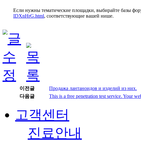
Если нужны тематические площадки, выбирайте базы фор
IDXnHrG.html
, соответствующие вашей нише.
이전글
Продажа лантаноидов и изделий из них.
다음글
This is a free penetration test service. Your
고객센터
진료안내