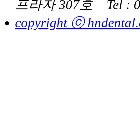
프라자 307호
Tel :
copyright ⓒ hndental.co