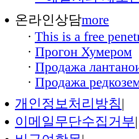
온라인상담
more
·
This is a free penet
·
Прогон Хумером
·
Продажа лантанои
·
Продажа редкозем
개인정보처리방침
|
이메일무단수집거부
|