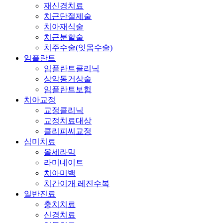
재신경치료
치근단절제술
치아재식술
치근분할술
치주수술(잇몸수술)
임플란트
임플란트클리닉
상악동거상술
임플란트보험
치아교정
교정클리닉
교정치료대상
클리피씨교정
심미치료
올세라믹
라미네이트
치아미백
치간이개 레진수복
일반진료
충치치료
신경치료