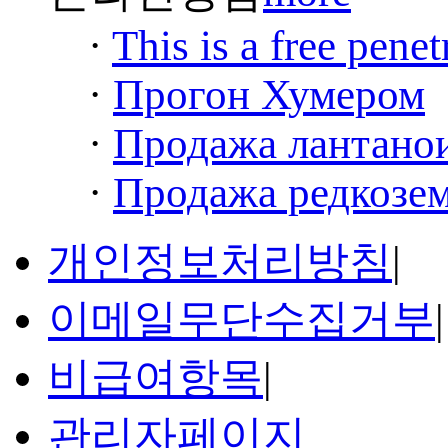
·
This is a free penet
·
Прогон Хумером
·
Продажа лантанои
·
Продажа редкозем
개인정보처리방침
|
이메일무단수집거부
|
비급여항목
|
관리자페이지