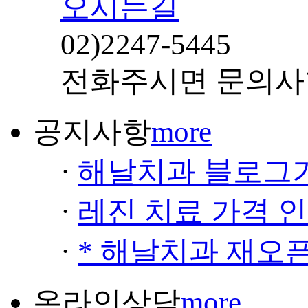
오시는길
02)
2247-5445
전화주시면 문의사
공지사항
more
·
해날치과 블로그
·
레진 치료 가격 
·
* 해날치과 재오픈
온라인상담
more