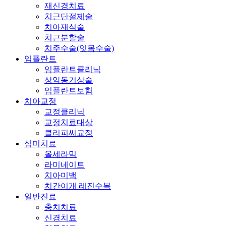
재신경치료
치근단절제술
치아재식술
치근분할술
치주수술(잇몸수술)
임플란트
임플란트클리닉
상악동거상술
임플란트보험
치아교정
교정클리닉
교정치료대상
클리피씨교정
심미치료
올세라믹
라미네이트
치아미백
치간이개 레진수복
일반진료
충치치료
신경치료