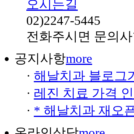
오시는길
02)
2247-5445
전화주시면 문의사
공지사항
more
·
해날치과 블로그
·
레진 치료 가격 
·
* 해날치과 재오픈
온라인상담
more