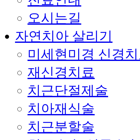
오시는길
자연치아 살리기
미세현미경 신경치
재신경치료
치근단절제술
치아재식술
치근분할술