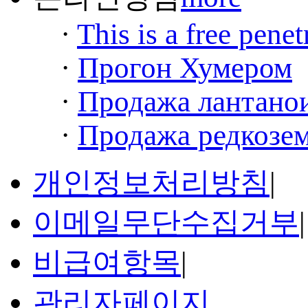
·
This is a free penet
·
Прогон Хумером
·
Продажа лантанои
·
Продажа редкозем
개인정보처리방침
|
이메일무단수집거부
|
비급여항목
|
관리자페이지