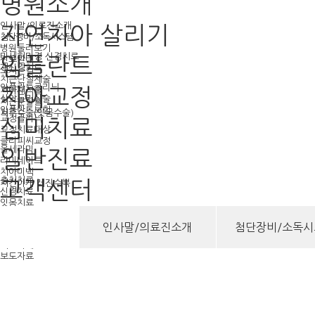
병원소개
인사말/의료진소개
자연치아 살리기
첨단장비/소독시스템
병원둘러보기
미세현미경 신경치료
임플란트
진료안내
재신경치료
오시는길
치근단절제술
임플란트클리닉
치아교정
치아재식술
상악동거상술
치근분할술
임플란트보험
치주수술(잇몸수술)
교정클리닉
심미치료
교정치료대상
클리피씨교정
올세라믹
일반진료
라미네이트
치아미백
충치치료
고객센터
치간이개 레진수복
신경치료
잇몸치료
공지사항
소아치료
온라인 상담
사랑니발치
인사말/의료진소개
첨단장비/소독시
치료후기
턱관절클리닉
치료사례
보도자료