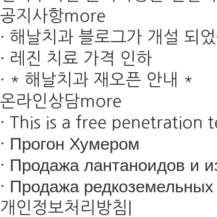
공지사항
more
·
해날치과 블로그가 개설 되
·
레진 치료 가격 인하
·
* 해날치과 재오픈 안내 *
온라인상담
more
·
This is a free penetration t
·
Прогон Хумером
·
Продажа лантаноидов и из
·
Продажа редкоземельных 
개인정보처리방침
|